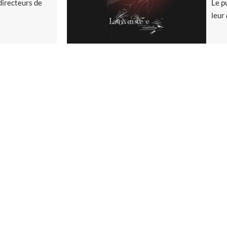
directeurs de
Le p
leur