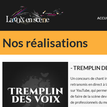
Aller
ACCU
au
contenu
Nos réalisations
- TREMPLIN D
Un concours de chant in
retransmis en direct à l
sur YouTube, qui perme
de faire de la scène de
de professionnels du m