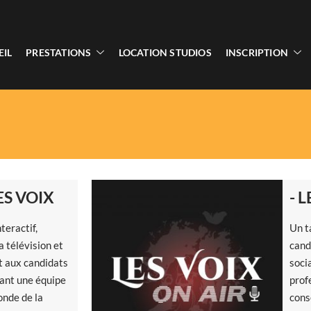
EIL
PRESTATIONS
LOCATION STUDIOS
INSCRIPTION
ES VOIX
- 
teractif,
Un t
a télévision et
cand
t aux candidats
soci
vant une équipe
prof
onde de la
cons