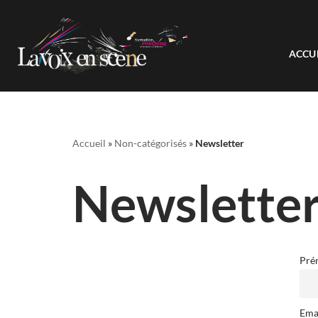
Aller
ACCU
au
contenu
Accueil
»
Non-catégorisés
»
Newsletter
Newslette
Pré
Ema